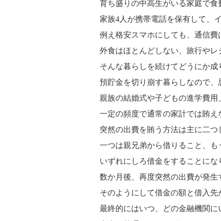
育ち盛りの中高生がいる家庭で食
家族4人が携帯電話を保有して、
例え格安スマホにしても、通信費
外食はほとんどしない、旅行やレ
そんな暮らしを続けてどうにか成
預貯金を切り崩す暮らしなので、
親族の結婚式や子どもの進学費用
一定の頻度で通常の家計では賄え
突然の出費を賄う方法は主に二つ
一つは親兄弟から借りること、も
いずれにしろ借金をすることにな
数か月後、再度突然の出費が発生
そのようにして借金の額と借入先
最終的にはいつ、どの金融機関に