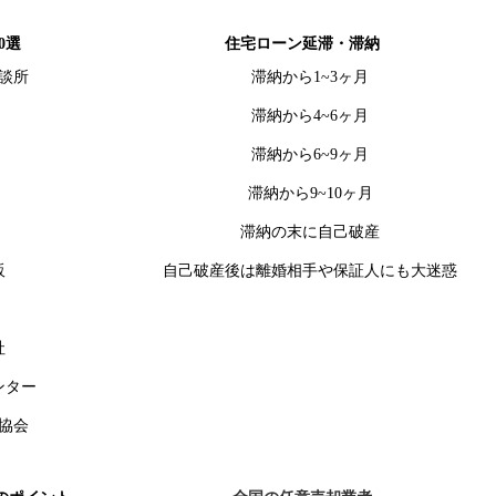
0選
住宅ローン延滞・滞納
談所
滞納から1~3ヶ月
滞納から4~6ヶ月
滞納から6~9ヶ月
滞納から9~10ヶ月
滞納の末に自己破産
販
自己破産後は離婚相手や保証人にも大迷惑
社
ンター
協会