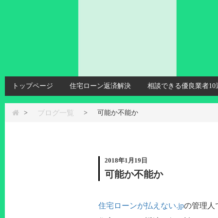
トップページ
住宅ローン返済解決
相談できる優良業者10
ブログ一覧
>
>
可能か不能か
2018年1月19日
可能か不能か
住宅ローンが払えない.jp
の管理人