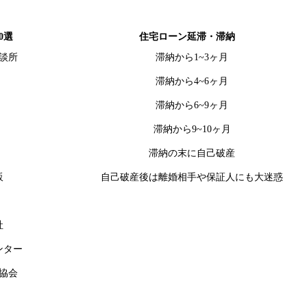
0選
住宅ローン延滞・滞納
談所
滞納から1~3ヶ月
滞納から4~6ヶ月
滞納から6~9ヶ月
滞納から9~10ヶ月
滞納の末に自己破産
販
自己破産後は離婚相手や保証人にも大迷惑
社
ンター
協会