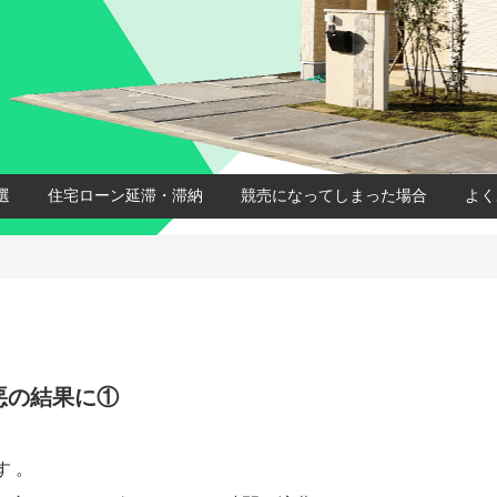
選
住宅ローン延滞・滞納
競売になってしまった場合
よく
悪の結果に①
 。