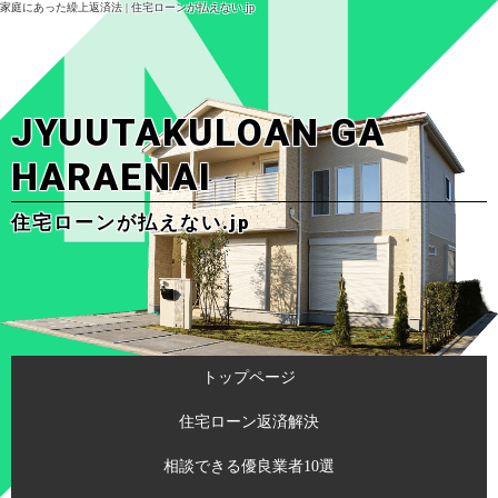
家庭にあった繰上返済法 | 住宅ローンが払えない.jp
JYUUTAKULOAN GA
HARAENAI
住宅ローンが払えない.jp
トップページ
住宅ローン返済解決
相談できる優良業者10選