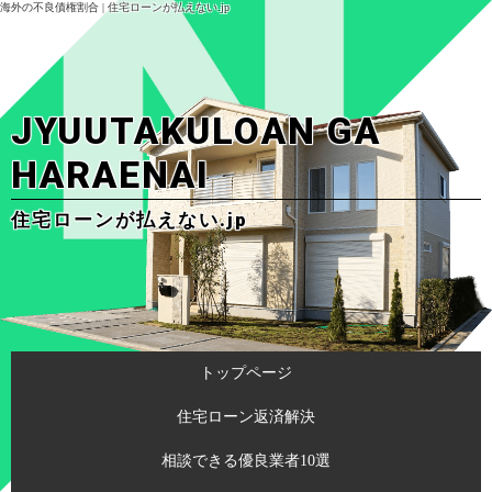
海外の不良債権割合 | 住宅ローンが払えない.jp
JYUUTAKULOAN GA
HARAENAI
住宅ローンが払えない.jp
トップページ
住宅ローン返済解決
相談できる優良業者10選