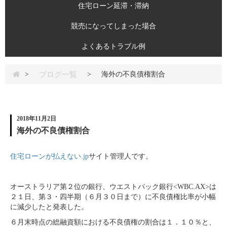
住宅ローン延滞・滞納
競売になってしまった場合
よくあるトラブル例
ブログ一覧
>
>
海外の不良債権割合
2018年11月2日
海外の不良債権割合
住宅ローンが払えない.jp
サイト管理人です。
オーストラリア第２位の銀行、ウエストパック銀行<WBC.AX>は
２１日、第３・四半期（６月３０日まで）に不良債権比率が小幅
に減少したと発表した。
６月末時点の総融資額における不良債権の割合は１．１０％と、