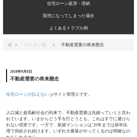
住宅ローン延滞・滞納
競売になってしまった場合
よくあるトラブル例
ブログ一覧
>
>
不動産需要の将来懸念
2018年9月8日
不動産需要の将来懸念
住宅ローンが払えない.jp
サイト管理人です。
人口減と超高齢社会の到来で、不動産需要は先細っていくと言わ
れています。いまからどう手を打とうとも、これはすでに避けら
れない現実です。一方で、新築マンションは’20年までは前年比
増で供給され続けます。いずれ大暴落がやってくるのは明確なの