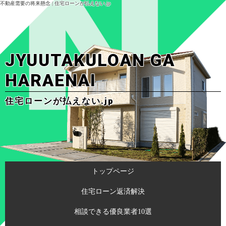
不動産需要の将来懸念 | 住宅ローンが払えない.jp
JYUUTAKULOAN GA
HARAENAI
住宅ローンが払えない.jp
トップページ
住宅ローン返済解決
相談できる優良業者10選