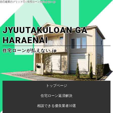
自己破産のメリット① | 住宅ローンが払えない.jp
JYUUTAKULOAN GA
HARAENAI
住宅ローンが払えない.jp
トップページ
住宅ローン返済解決
相談できる優良業者10選