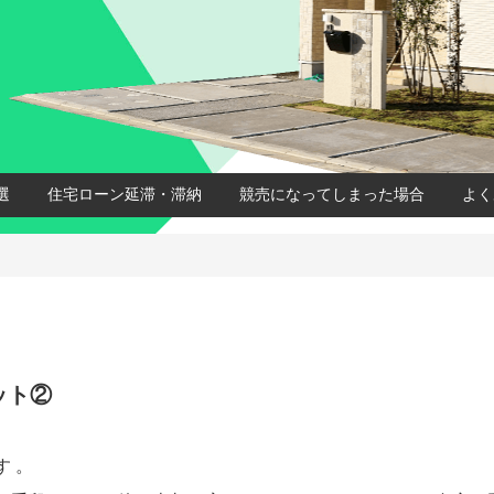
選
住宅ローン延滞・滞納
競売になってしまった場合
よく
ット②
 。