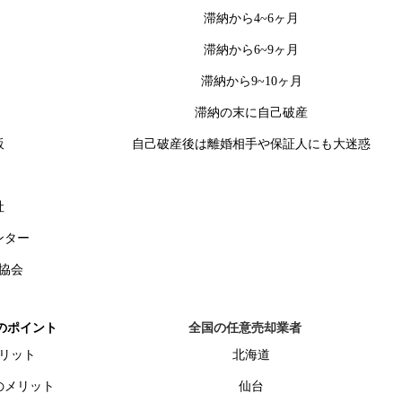
滞納から4~6ヶ月
滞納から6~9ヶ月
滞納から9~10ヶ月
滞納の末に自己破産
販
自己破産後は離婚相手や保証人にも大迷惑
社
ンター
協会
のポイント
全国の任意売却業者
リット
北海道
のメリット
仙台