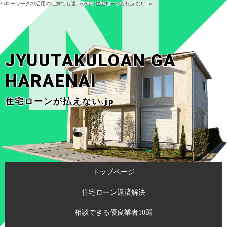
ハローワークの活用の仕方でも違いが⑤ | 住宅ローンが払えない.jp
JYUUTAKULOAN GA
HARAENAI
住宅ローンが払えない.jp
トップページ
住宅ローン返済解決
相談できる優良業者10選