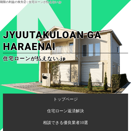
期限の利益の喪失② | 住宅ローンが払えない.jp
JYUUTAKULOAN GA
HARAENAI
住宅ローンが払えない.jp
トップページ
住宅ローン返済解決
相談できる優良業者10選