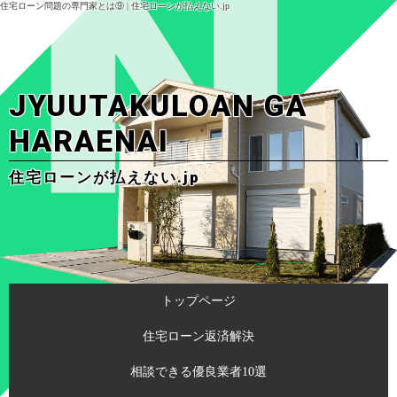
住宅ローン問題の専門家とは⑨ | 住宅ローンが払えない.jp
JYUUTAKULOAN GA
HARAENAI
住宅ローンが払えない.jp
トップページ
住宅ローン返済解決
相談できる優良業者10選