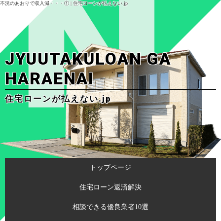
不況のあおりで収入減・・・① | 住宅ローンが払えない.jp
JYUUTAKULOAN GA
HARAENAI
住宅ローンが払えない.jp
トップページ
住宅ローン返済解決
相談できる優良業者10選