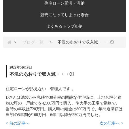
住宅ローン延滞・滞納
競売になってしまった場合
よくあるトラブル例
ブログ一覧
>
>
不況のあおりで収入減・・・①
2022年5月19日
不況のあおりで収入減・・・①
住宅ローンが払えない 管理人です 。
Dさんは池袋から私鉄で30分程の閑静な住宅街に、土地40坪と建
物32坪の一戸建てを4,500万円で購入。準大手の工場で勤務で、
当時の年収は720万円。購入時の頭金は800万円で、年間返済額は
当初の5年間が160万円、6年目以降が250万円でした。
< 前の記事へ
次の記事へ >