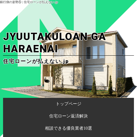
銀行側の姿勢⑤ | 住宅ローンが払えない.jp
JYUUTAKULOAN GA
HARAENAI
住宅ローンが払えない.jp
トップページ
住宅ローン返済解決
相談できる優良業者10選