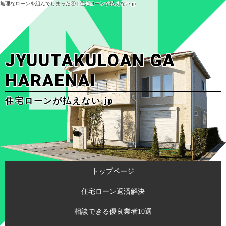
無理なローンを組んでしまった④ | 住宅ローンが払えない.jp
JYUUTAKULOAN GA
HARAENAI
住宅ローンが払えない.jp
トップページ
住宅ローン返済解決
相談できる優良業者10選