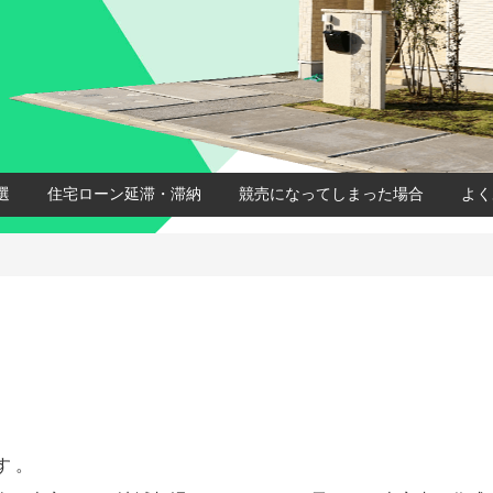
選
住宅ローン延滞・滞納
競売になってしまった場合
よく
 。