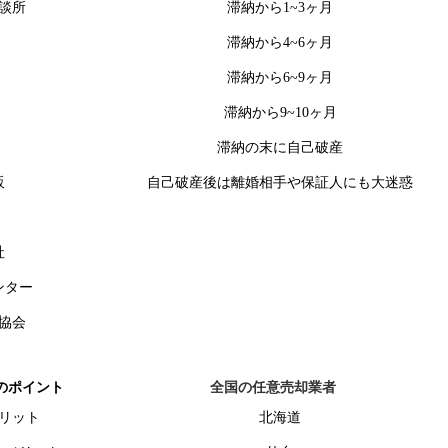
談所
滞納から1~3ヶ月
滞納から4~6ヶ月
滞納から6~9ヶ月
滞納から9~10ヶ月
滞納の末に自己破産
販
自己破産後は離婚相手や保証人にも大迷惑
社
ンター
協会
のポイント
全国の任意売却業者
リット
北海道