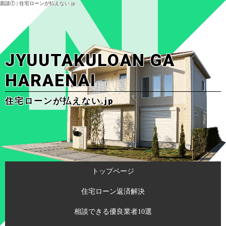
面談① | 住宅ローンが払えない.jp
JYUUTAKULOAN GA
HARAENAI
住宅ローンが払えない.jp
トップページ
住宅ローン返済解決
相談できる優良業者10選