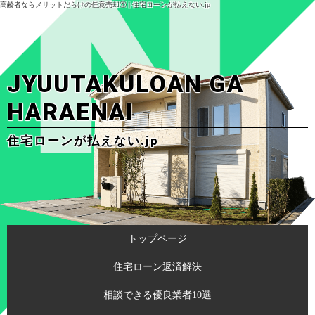
高齢者ならメリットだらけの任意売却① | 住宅ローンが払えない.jp
JYUUTAKULOAN GA
HARAENAI
住宅ローンが払えない.jp
トップページ
住宅ローン返済解決
相談できる優良業者10選