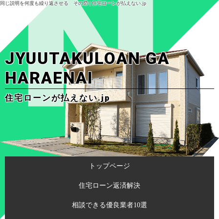
同じ説明を何度も繰り返させる その⑰ | 住宅ローンが払えない.jp
JYUUTAKULOAN GA
HARAENAI
住宅ローンが払えない.jp
トップページ
住宅ローン返済解決
相談できる優良業者10選