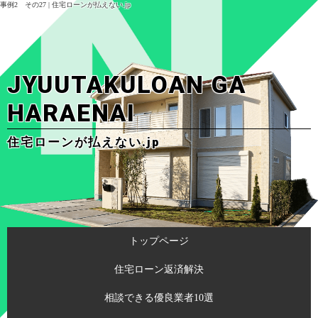
事例2 その27 | 住宅ローンが払えない.jp
JYUUTAKULOAN GA
HARAENAI
住宅ローンが払えない.jp
トップページ
住宅ローン返済解決
相談できる優良業者10選