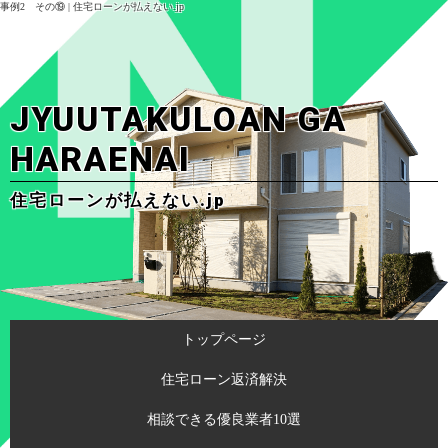
事例2 その⑲ | 住宅ローンが払えない.jp
JYUUTAKULOAN GA
HARAENAI
住宅ローンが払えない.jp
トップページ
住宅ローン返済解決
相談できる優良業者10選