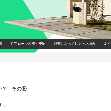
選
住宅ローン延滞・滞納
競売になってしまった場合
よく
か？ その⑧
 。