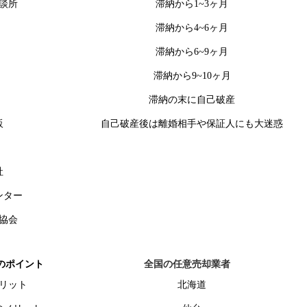
談所
滞納から1~3ヶ月
滞納から4~6ヶ月
滞納から6~9ヶ月
滞納から9~10ヶ月
滞納の末に自己破産
販
自己破産後は離婚相手や保証人にも大迷惑
社
ンター
協会
のポイント
全国の任意売却業者
リット
北海道