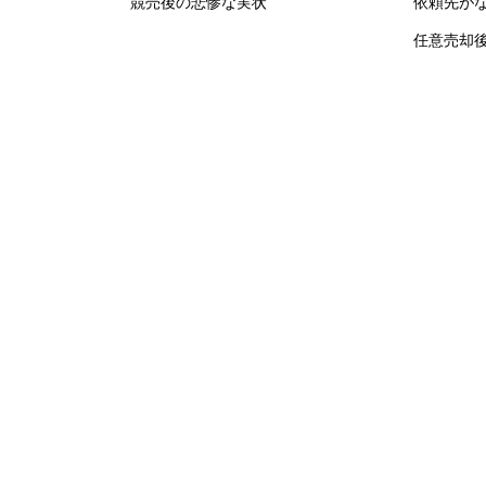
競売後の悲惨な実状
依頼先が
任意売却