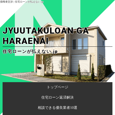
債権者交渉 | 住宅ローンが払えない.jp
JYUUTAKULOAN GA
HARAENAI
住宅ローンが払えない.jp
トップページ
住宅ローン返済解決
相談できる優良業者10選