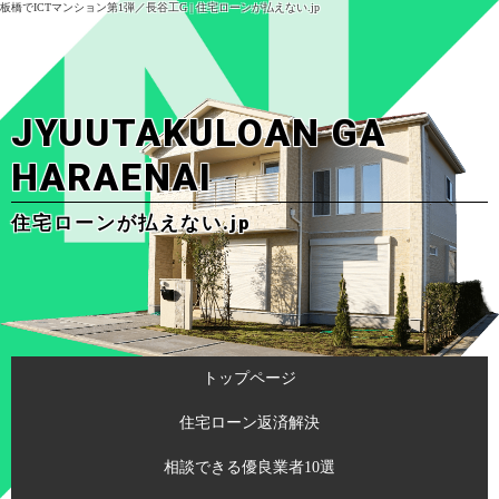
板橋でICTマンション第1弾／長谷工G | 住宅ローンが払えない.jp
JYUUTAKULOAN GA
HARAENAI
住宅ローンが払えない.jp
トップページ
住宅ローン返済解決
相談できる優良業者10選