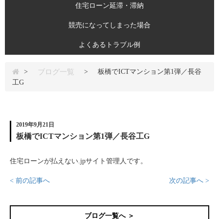
住宅ローン延滞・滞納
競売になってしまった場合
よくあるトラブル例
ブログ一覧
>
>
板橋でICTマンション第1弾／長谷
工G
2019年9月21日
板橋でICTマンション第1弾／長谷工G
住宅ローンが払えない.jpサイト管理人です。
< 前の記事へ
次の記事へ >
ブログ一覧へ ＞